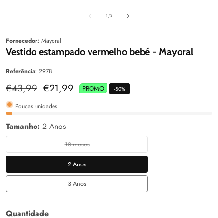
aleria
Galeria
Galeri
de
1
/
3
Fornecedor:
Mayoral
Vestido estampado vermelho bebé - Mayoral
Referência:
2978
Preço
€43,99
Preço
€21,99
PROMO
-
50
%
normal
de
venda
Poucas unidades
Tamanho:
2 Anos
18 meses
18
meses
2 Anos
2
Anos
3 Anos
3
Anos
Quantidade