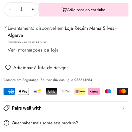
Adicionar ao carrinho
Diminuir
Aumentar
a
a
Levantamento disponível em
Loja Recém Mamã Silves -
quantidade
quantidade
Algarve
de
de
Normalmente pronto em 24 horas
Vestido
Vestido
Ver informações da loja
estampado
estampado
vermelho
vermelho
bebé
bebé
Adicionar à lista de desejos
-
-
Compre em Segurança! Se tiver dúvidas ligue 935541254
Mayoral
Mayoral
Pairs well with
Quer saber mais sobre este produto?