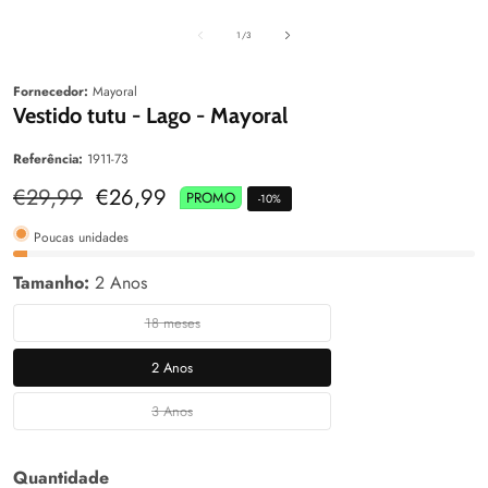
aleria
Galeria
Galeri
de
1
/
3
Fornecedor:
Mayoral
Vestido tutu - Lago - Mayoral
Referência:
1911-73
Preço
€29,99
Preço
€26,99
PROMO
-
10
%
normal
de
venda
Poucas unidades
Tamanho:
2 Anos
18 meses
18
meses
2 Anos
2
Anos
3 Anos
3
Anos
Quantidade