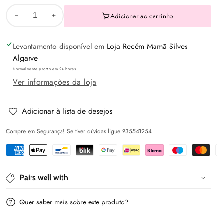
Adicionar ao carrinho
Diminuir
Aumentar
a
a
Levantamento disponível em
Loja Recém Mamã Silves -
quantidade
quantidade
Algarve
de
de
Normalmente pronto em 24 horas
Vestido
Vestido
Ver informações da loja
tutu
tutu
-
-
Lago
Lago
Adicionar à lista de desejos
-
-
Compre em Segurança! Se tiver dúvidas ligue 935541254
Mayoral
Mayoral
Pairs well with
Quer saber mais sobre este produto?