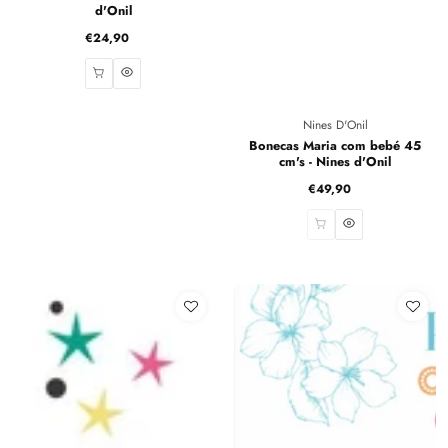
d'Onil
€24,90
Preço
normal
Fornecedor:
Nines D'Onil
Bonecas Maria com bebé 45
cm's - Nines d'Onil
€49,90
Preço
normal