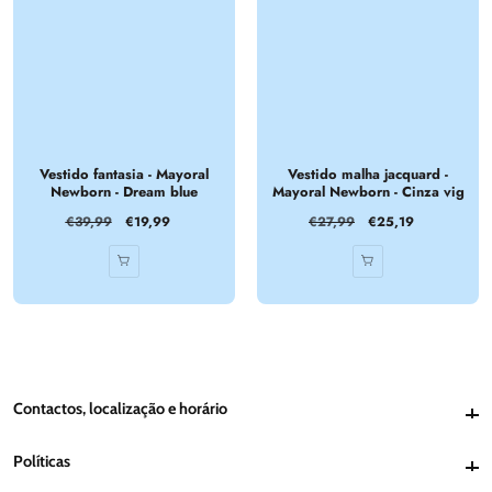
Vestido fantasia - Mayoral
Vestido malha jacquard -
Newborn - Dream blue
Mayoral Newborn - Cinza vig
Preço
€39,99
Preço
€19,99
Preço
€27,99
Preço
€25,19
normal
de
normal
de
venda
venda
Contactos, localização e horário
Contactos, localização e horário
Políticas
Políticas