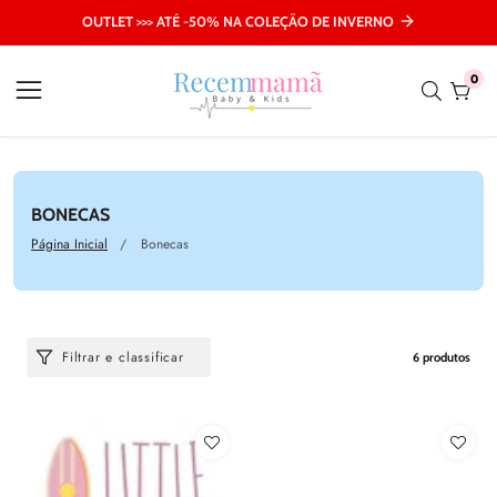
nteúdo
OUTLET >>> ATÉ -50% NA COLEÇÃO DE INVERNO
0
0
pro
CATEGORIA:
BONECAS
Página Inicial
Bonecas
Filtrar e classificar
6 produtos