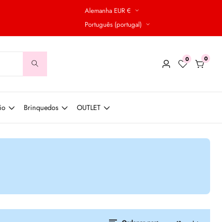
Alemanha EUR €
Português (portugal)
0
0
0
Conecte-
produt
se
io
Brinquedos
OUTLET