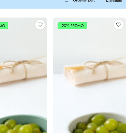
Ordenar por:
12 produtos
MO
-20%
PROMO