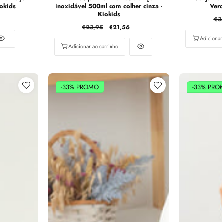
iokids
inoxidável 500ml com colher cinza -
Ver
Kiokids
Pr
€3
Preço
€23,95
Preço
€21,56
no
normal
de
Adicionar
venda
Adicionar ao carrinho
-33%
PROMO
-33%
PRO