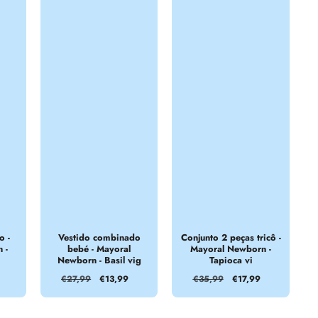
o -
Vestido combinado
Conjunto 2 peças tricô -
 -
bebé - Mayoral
Mayoral Newborn -
Newborn - Basil vig
Tapioca vi
Preço
€27,99
Preço
€13,99
Preço
€35,99
Preço
€17,99
normal
de
normal
de
venda
venda