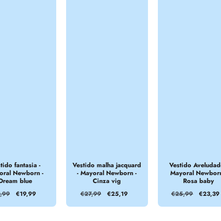
tido fantasia -
Vestido malha jacquard
Vestido Aveludad
oral Newborn -
- Mayoral Newborn -
Mayoral Newborn
Dream blue
Cinza vig
Rosa baby
ço
,99
Preço
€19,99
Preço
€27,99
Preço
€25,19
Preço
€25,99
Preço
€23,39
mal
de
normal
de
normal
de
venda
venda
venda