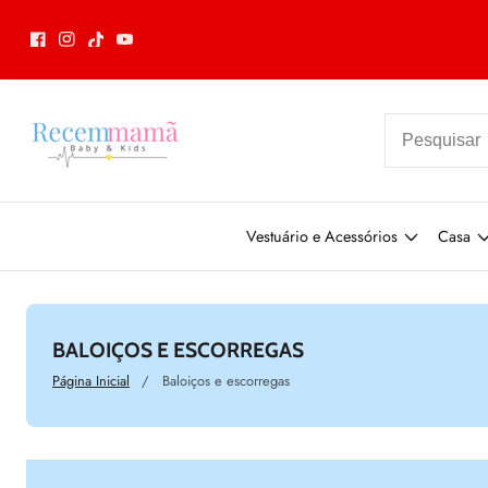
nteúdo
Facebook
Instagram
TikTok
Youtube
Vestuário e Acessórios
Casa
CATEGORIA:
BALOIÇOS E ESCORREGAS
Página Inicial
Baloiços e escorregas