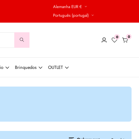
Alemanha EUR €
Português (portugal)
0
0
0
Conecte-
produt
se
io
Brinquedos
OUTLET