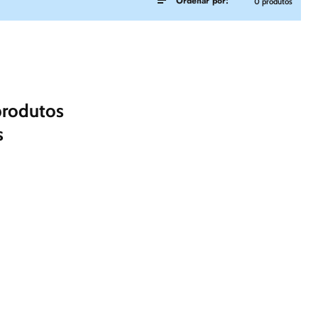
Ordenar por:
0 produtos
produtos
s